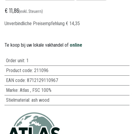
€
11,86
(exkl. Steuern)
Unverbindliche Preisempfehlung​
€
14,35
Te koop bij uw lokale vakhandel of
online
Order unit:
1
Product code:
211096
EAN code:
8712129110967
Marke
:
Atlas
,
FSC 100%
Stielmaterial
:
ash wood