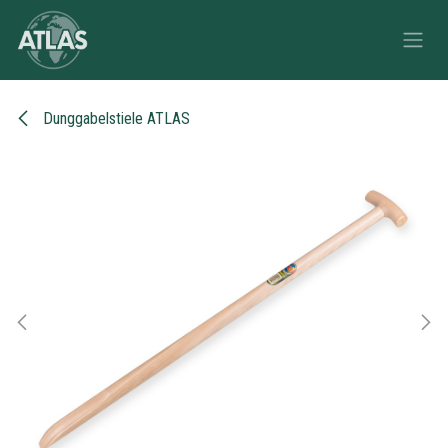
Zum Inhalt springen
Dunggabelstiele ATLAS