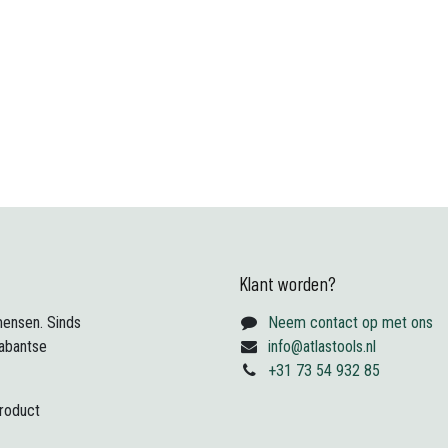
Klant worden?
ensen. Sinds
Neem contact op met ons
abantse
info@atlastools.nl
+31 73 54 932 85
product