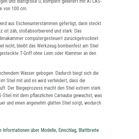
ogen und Blattgröße 0, komplett geliefert mit ATLAS-
ge von 100 cm.
ird aus Eschenunterstämmen gefertigt, darin steckt
z ist zäh, stoßabsorbierend und stark. Das
 Klimakammer computergesteuert zurückgetrocknet.
el nicht, bleibt das Werkzeug bombenfest am Stiel
hgesteckte T-Griff ohne Leim oder Klammer an den
ochendem Wasser gebogen. Dadurch biegt sich die
m Stiel mit und es wird verhindert, dass die
uft. Der Biegeprozess macht den Stiel extrem stark.
Stiel mit dem pflanzlichen Carnauba gewachst, was
uer und einen angenehm glatten Stiel sorgt, wodurch
re Informationen über Modelle, Einschlag, Blattbreite