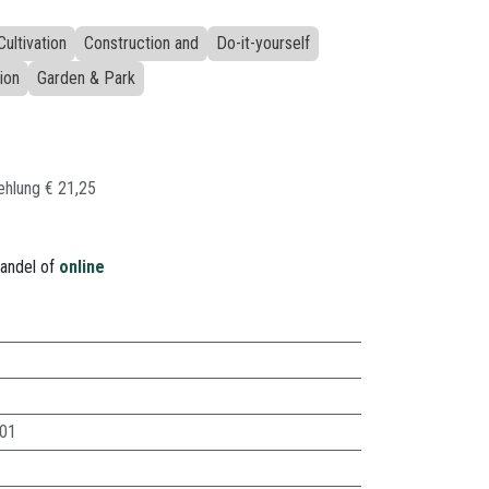
ultivation
Construction and
Do-it-yourself
ion
Garden & Park
ehlung​
€
21,25
handel of
online
01