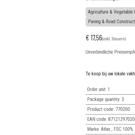
Agriculture & Vegetable C
Paving & Road Construct
€
17,56
(exkl. Steuern)
Unverbindliche Preisempf
Te koop bij uw lokale vak
Order unit:
1
Package quantity:
5
Product code:
770200
EAN code:
87121297020
Marke
:
Atlas
,
FSC 100%