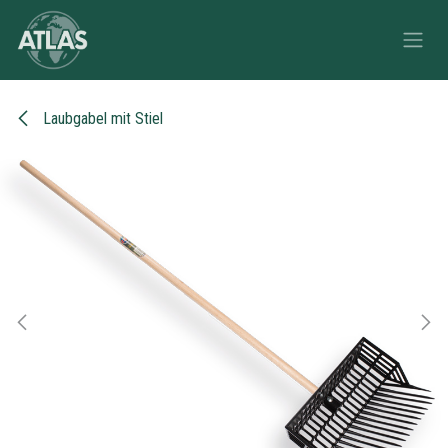
Zum Inhalt springen
Laubgabel mit Stiel