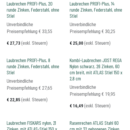
Laubrechen PROFI-Plus, 20
Laubrechen PROFI-Plus, 14
runde Zinken, Federstahl, ohne
runde Zinken, Federstahl, ohne
Stiel
Stiel
Unverbindliche
Unverbindliche
Preisempfehlung​
€
33,55
Preisempfehlung​
€
30,25
(exkl. Steuern)
(exkl. Steuern)
€
27,73
€
25,00
Laubrechen PROFI-Plus, 8
Kombi-Laubrechen JOST REGA
runde Zinken, Federstahl, ohne
Nylon schwarz, 26 Zinken, 60
Stiel
cm breit, mit ATLAS Stiel 150 x
2,8 cm
Unverbindliche
Unverbindliche
Preisempfehlung​
€
27,65
Preisempfehlung​
€
19,95
(exkl. Steuern)
€
22,85
(exkl. Steuern)
€
16,49
Laubrechen FISKARS nylon, 21
Rasenrechen ATLAS Stahl 60
Zinken, mit ATLAS-Stiel 150 x
cm mit 32 gebogenen Zinken,