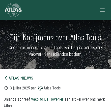
Se rendre au contenu
Tijn Kooijmans over Atlas Tools
Onder vakmensen is Atlas Tools een begrip: oerdegelijk
vakwerk van Hollandse bodem.
ATLAS NIEUWS
3 juillet 2025
par
Atlas Tools
Onlangs schreef
Vakblad De Hovenier
een artikel over ons merk
Atlas.