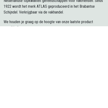
Nederlandse topkwaliteit gereedschappen voor vakmensen. Sinds
1922 wordt het merk ATLAS geproduceerd in het Brabantse
Schijndel. Verkrijgbaar via de vakhandel.
We houden je graag op de hoogte van onze laatste product
ontwikkelingen:
Inschrijven
Klant worden?
Neem contact op met ons
info@atlastools.nl
+31 73 54 932 85
Volg ons