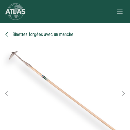
Se rendre au contenu
Binettes forgées avec un manche