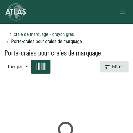
Se rendre au contenu
...
craie de marquage - crayon gras
Porte-craies pour craies de marquage
Porte-craies pour craies de marquage
Trier par
Filtres