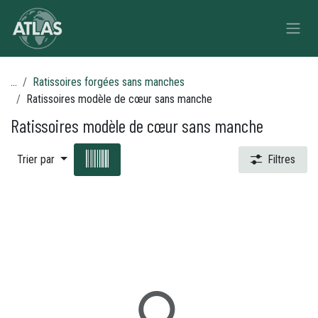
Se rendre au contenu
...
Ratissoires forgées sans manches
Ratissoires modèle de cœur sans manche
Ratissoires modèle de cœur sans manche
Trier par
Filtres