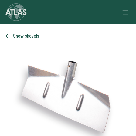
Skip to Content
Snow shovels