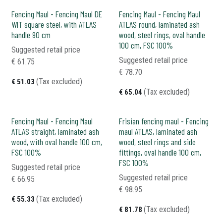
Fencing Maul - Fencing Maul DE
Fencing Maul - Fencing Maul
WIT square steel, with ATLAS
ATLAS round, laminated ash
handle 90 cm
wood, steel rings, oval handle
100 cm, FSC 100%
Suggested retail price
Suggested retail price
€
61.75
€
78.70
(Tax excluded)
€
51.03
(Tax excluded)
€
65.04
Fencing Maul - Fencing Maul
Frisian fencing maul - Fencing
ATLAS straight, laminated ash
maul ATLAS, laminated ash
wood, with oval handle 100 cm,
wood, steel rings and side
FSC 100%
fittings, oval handle 100 cm,
FSC 100%
Suggested retail price
Suggested retail price
€
66.95
€
98.95
(Tax excluded)
€
55.33
(Tax excluded)
€
81.78