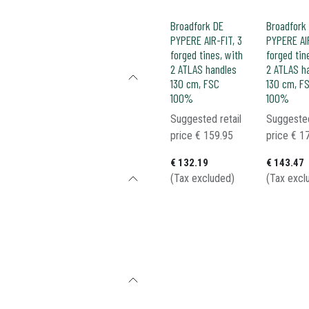
Broadfork DE
Broadfork
PYPERE AIR-FIT, 3
PYPERE AIR
forged tines, with
forged tin
2 ATLAS handles
2 ATLAS h
130 cm, FSC
130 cm, F
100%
100%
Suggested retail
Suggested
price
€
159.95
price
€
1
€
132.19
€
143.47
(Tax excluded)
(Tax excl