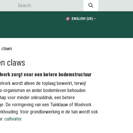
ENGLISH (US)
n claws
den claws
lvork zorgt voor een betere bodemstructuur
lvork wordt alleen de toplaag bewerkt, terwijl
cro-organismen en ander bodemleven behouden
chap voor minder onkruiddruk, een betere
e. De vormgeving van een Tuinklauw of Woelvork
khouding. Voor grondbewerking in de tuin wordt ook
or.
cultivator
.