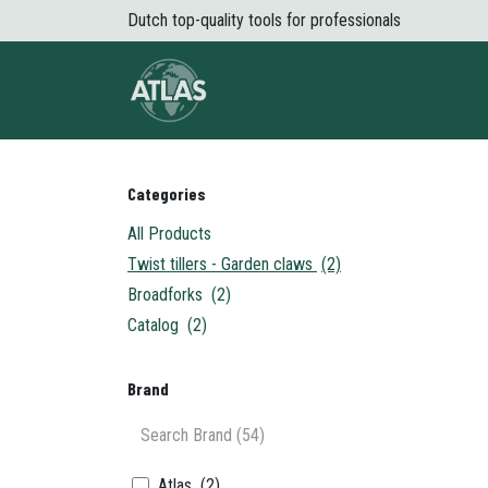
Skip to Content
Dutch top-quality tools for professionals
About Atlas
Shop
News
Conta
Categories
All Products
Twist tillers - Garden claws
(2)
Broadforks
(2)
Catalog
(2)
Brand
Atlas
(2)