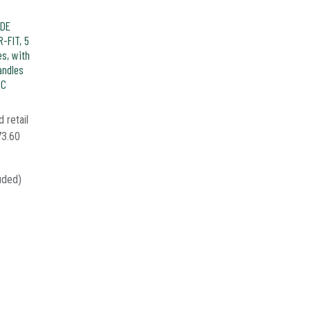
 DE
-FIT, 5
es, with
andles
SC
 retail
73.60
uded)