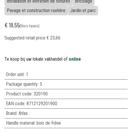
Installation et entretien de toitures
Bricolage
Pavage et construction routière
Jardin et parc
€
19,55
(Hors taxes)
Suggested retail price
€
23,66
Te koop bij uw lokale vakhandel of
online
Order unit:
1
Package quantity:
5
Product code:
320190
EAN code:
8712129201900
Brand
:
Atlas
Handle material
:
bois de frêne