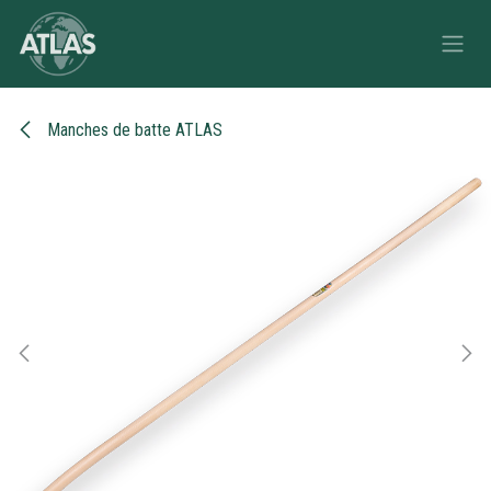
Se rendre au contenu
Manches de batte ATLAS