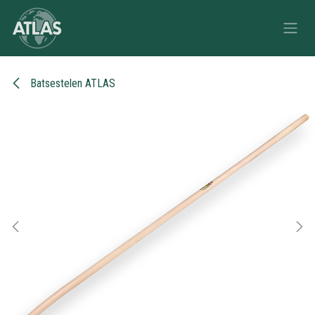
Overslaan naar inhoud
Batsestelen ATLAS