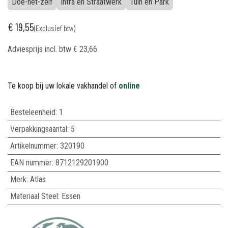
Doe-het-zelf
Infra en Straatwerk
Tuin en Park
€
19,55
(Exclusief btw)
Adviesprijs incl. btw
€
23,66
Te koop bij uw lokale vakhandel of
online
Besteleenheid:
1
Verpakkingsaantal:
5
Artikelnummer:
320190
EAN nummer:
8712129201900
Merk
:
Atlas
Materiaal Steel
:
Essen