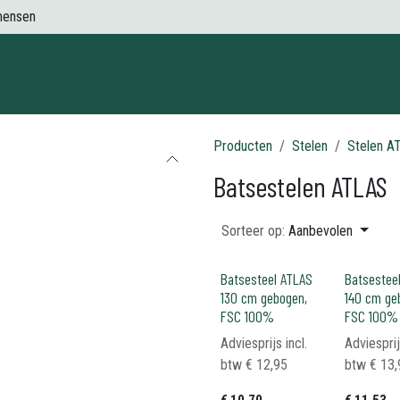
mensen
Contact
Producten
Stelen
Stelen A
Batsestelen ATLAS
Sorteer op:
Aanbevolen
Batsesteel ATLAS
Batsestee
130 cm gebogen,
140 cm ge
FSC 100%
FSC 100%
Adviesprijs incl.
Adviesprij
btw
€
12,95
btw
€
13,