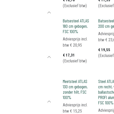
€
10,70
€
11,53
(Exclusief btw)
(Exclusie
Batsesteel ATLAS
Batsestee
180 cm gebogen,
200 cm g
FSC 100%
Adviesprij
Adviesprijs incl.
btw
€
23,
btw
€
20,95
€
19,55
€
17,31
(Exclusie
(Exclusief btw)
Meetsteel ATLAS
Steel ATLA
130 cm gebogen,
cm recht, 
zonder hilt, FSC
ballastsch
100%
PROFI alu
FSC 100%
Adviesprijs incl.
Adviesprij
btw
€
15,25