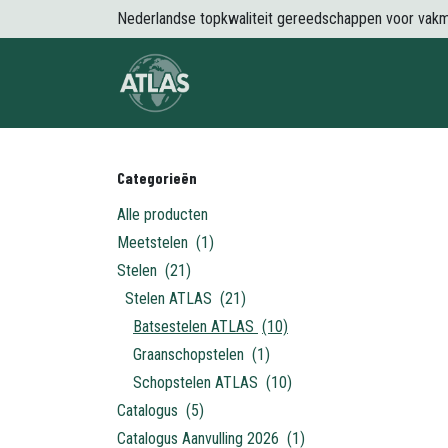
Overslaan naar inhoud
Nederlandse topkwaliteit gereedschappen voor vak
Over Atlas
Producten
Nieuws
Categorieën
Alle producten
Meetstelen
(1)
Stelen
(21)
Stelen ATLAS
(21)
Batsestelen ATLAS
(10)
Graanschopstelen
(1)
Schopstelen ATLAS
(10)
Catalogus
(5)
Catalogus Aanvulling 2026
(1)