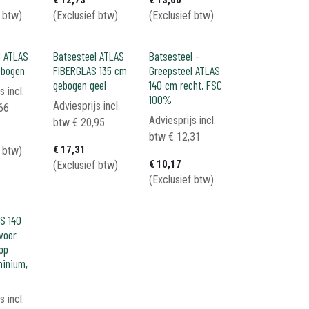
€
12,73
€
13,60
f btw)
(Exclusief btw)
(Exclusief btw)
l ATLAS
Batsesteel ATLAS
Batsesteel -
ebogen
FIBERGLAS 135 cm
Greepsteel ATLAS
gebogen geel
140 cm recht, FSC
s incl.
100%
Adviesprijs incl.
66
Adviesprijs incl.
btw
€
20,95
btw
€
12,31
€
17,31
f btw)
€
10,17
(Exclusief btw)
(Exclusief btw)
S 140
voor
op
minium,
s incl.