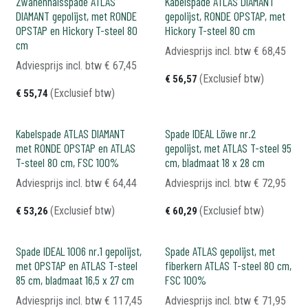
Zwanenhalsspade ATLAS
Kabelspade ATLAS DIAMANT
DIAMANT gepolijst, met RONDE
gepolijst, RONDE OPSTAP, met
OPSTAP en Hickory T-steel 80
Hickory T-steel 80 cm
cm
Adviesprijs incl. btw
€
68,45
Adviesprijs incl. btw
€
67,45
(Exclusief btw)
€
56,57
(Exclusief btw)
€
55,74
Kabelspade ATLAS DIAMANT
Spade IDEAL Löwe nr.2
met RONDE OPSTAP en ATLAS
gepolijst, met ATLAS T-steel 95
T-steel 80 cm, FSC 100%
cm, bladmaat 18 x 28 cm
Adviesprijs incl. btw
€
64,44
Adviesprijs incl. btw
€
72,95
(Exclusief btw)
(Exclusief btw)
€
53,26
€
60,29
Spade IDEAL 1006 nr.1 gepolijst,
Spade ATLAS gepolijst, met
met OPSTAP en ATLAS T-steel
fiberkern ATLAS T-steel 80 cm,
85 cm, bladmaat 16,5 x 27 cm
FSC 100%
Adviesprijs incl. btw
€
117,45
Adviesprijs incl. btw
€
71,95