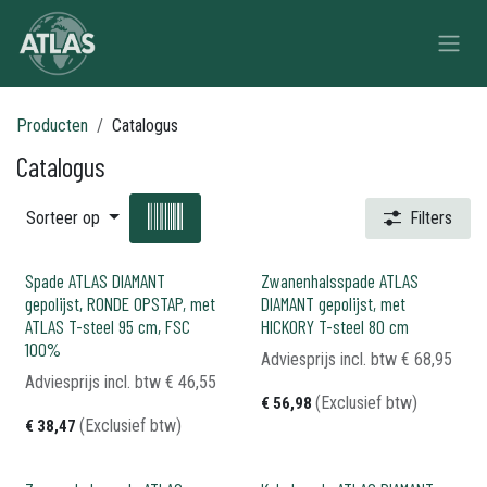
Overslaan naar inhoud
Producten
Catalogus
Catalogus
Sorteer op
Filters
Spade ATLAS DIAMANT
Zwanenhalsspade ATLAS
gepolijst, RONDE OPSTAP, met
DIAMANT gepolijst, met
ATLAS T-steel 95 cm, FSC
HICKORY T-steel 80 cm
100%
Adviesprijs incl. btw
€
68,95
Adviesprijs incl. btw
€
46,55
(Exclusief btw)
€
56,98
(Exclusief btw)
€
38,47