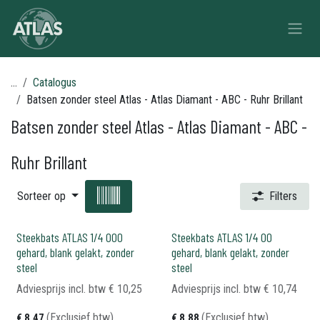
Overslaan naar inhoud
...
Catalogus
Batsen zonder steel Atlas - Atlas Diamant - ABC - Ruhr Brillant
Batsen zonder steel Atlas - Atlas Diamant - ABC -
Ruhr Brillant
Sorteer op
Filters
Steekbats ATLAS 1/4 000
Steekbats ATLAS 1/4 00
gehard, blank gelakt, zonder
gehard, blank gelakt, zonder
steel
steel
Adviesprijs incl. btw
€
10,25
Adviesprijs incl. btw
€
10,74
(Exclusief btw)
(Exclusief btw)
€
8,47
€
8,88