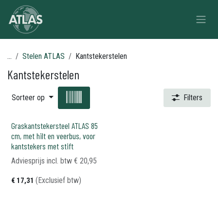
Overslaan naar inhoud
...
Stelen ATLAS
Kantstekerstelen
Kantstekerstelen
Sorteer op
Filters
Graskantstekersteel ATLAS 85
cm, met hilt en veerbus, voor
kantstekers met stift
Adviesprijs incl. btw
€
20,95
(Exclusief btw)
€
17,31