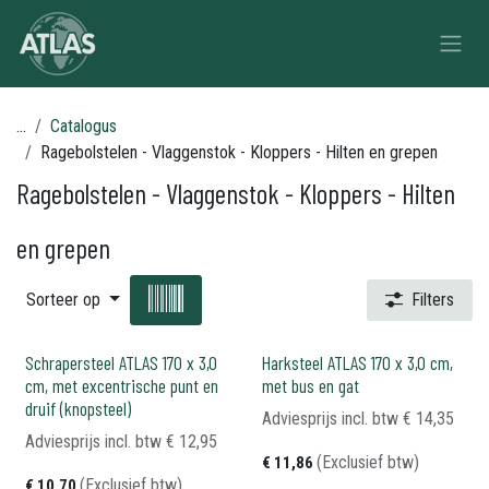
Overslaan naar inhoud
...
Catalogus
Ragebolstelen - Vlaggenstok - Kloppers - Hilten en grepen
Ragebolstelen - Vlaggenstok - Kloppers - Hilten
en grepen
Sorteer op
Filters
Schrapersteel ATLAS 170 x 3,0
Harksteel ATLAS 170 x 3,0 cm,
cm, met excentrische punt en
met bus en gat
druif (knopsteel)
Adviesprijs incl. btw
€
14,35
Adviesprijs incl. btw
€
12,95
(Exclusief btw)
€
11,86
(Exclusief btw)
€
10,70