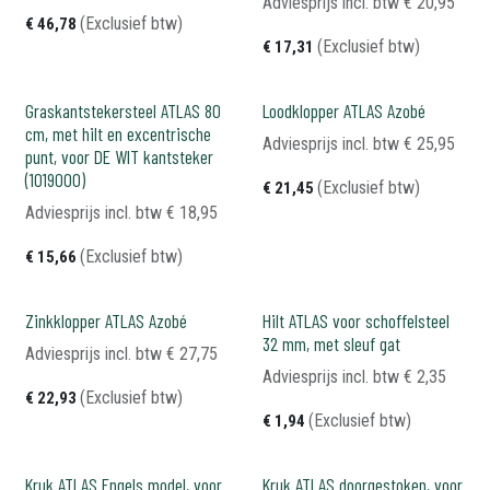
Adviesprijs incl. btw
€
20,95
(Exclusief btw)
€
46,78
(Exclusief btw)
€
17,31
Graskantstekersteel ATLAS 80
Loodklopper ATLAS Azobé
cm, met hilt en excentrische
Adviesprijs incl. btw
€
25,95
punt, voor DE WIT kantsteker
(1019000)
(Exclusief btw)
€
21,45
Adviesprijs incl. btw
€
18,95
(Exclusief btw)
€
15,66
Zinkklopper ATLAS Azobé
Hilt ATLAS voor schoffelsteel
32 mm, met sleuf gat
Adviesprijs incl. btw
€
27,75
Adviesprijs incl. btw
€
2,35
(Exclusief btw)
€
22,93
(Exclusief btw)
€
1,94
Kruk ATLAS Engels model, voor
Kruk ATLAS doorgestoken, voor