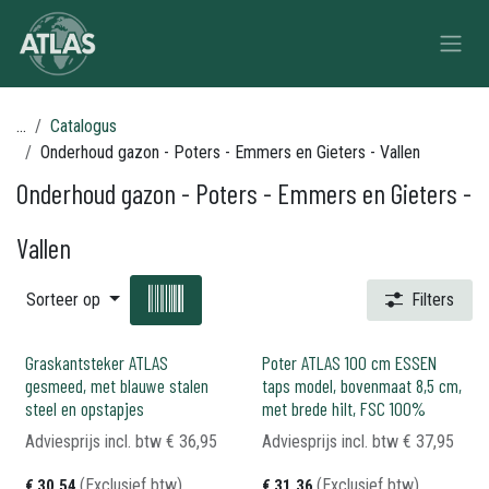
Overslaan naar inhoud
...
Catalogus
Onderhoud gazon - Poters - Emmers en Gieters - Vallen
Onderhoud gazon - Poters - Emmers en Gieters -
Vallen
Sorteer op
Filters
Graskantsteker ATLAS
Poter ATLAS 100 cm ESSEN
gesmeed, met blauwe stalen
taps model, bovenmaat 8,5 cm,
steel en opstapjes
met brede hilt, FSC 100%
Adviesprijs incl. btw
€
36,95
Adviesprijs incl. btw
€
37,95
(Exclusief btw)
(Exclusief btw)
€
30,54
€
31,36