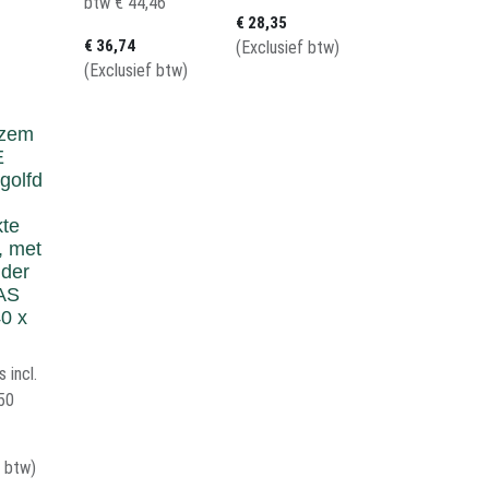
btw
€
44,46
€
28,35
€
36,74
(Exclusief btw)
(Exclusief btw)
zem
E
golfd
kte
, met
uder
AS
40 x
s incl.
50
f btw)