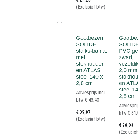
€
27,23
(Exclusief btw)
Gootbezem
Gootbe
SOLIDE
SOLID
stalks-bahia,
PVC ge
met
zwart,
stokhouder
vezeldi
en ATLAS
2,0 mm
steel 140 x
stokho
2,8 cm
en ATL
steel 1
Adviesprijs incl.
2,8 cm
btw
€
43,40
Adviesprij
€
35,87
btw
€
31,
(Exclusief btw)
€
26,03
(Exclusie