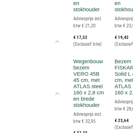
en
en
stokhouder
stokho
Adviesprijs incl.
Adviesprij
btw
€
21,20
btw
€
23,
€
17,52
€
19,42
(Exclusief btw)
(Exclusie
Wegenbouw
Bezem
bezem
FISKA
VERO 45B
Solid L
45 cm, met
cm, me
ATLAS steel
ATLAS 
160 x 2,8 cm
160 x 2
en brede
Adviesprij
stokhouder
btw
€
28,
Adviesprijs incl.
€
23,64
btw
€
32,95
(Exclusie