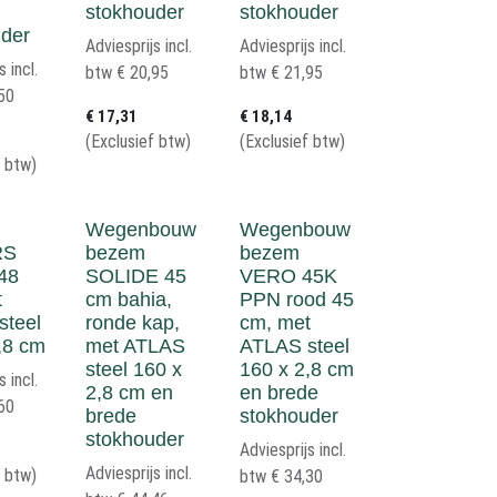
stokhouder
stokhouder
uder
Adviesprijs incl.
Adviesprijs incl.
s incl.
btw
€
20,95
btw
€
21,95
50
€
17,31
€
18,14
(Exclusief btw)
(Exclusief btw)
f btw)
Wegenbouw
Wegenbouw
RS
bezem
bezem
 48
SOLIDE 45
VERO 45K
t
cm bahia,
PPN rood 45
steel
ronde kap,
cm, met
,8 cm
met ATLAS
ATLAS steel
steel 160 x
160 x 2,8 cm
s incl.
2,8 cm en
en brede
60
brede
stokhouder
stokhouder
Adviesprijs incl.
Adviesprijs incl.
f btw)
btw
€
34,30