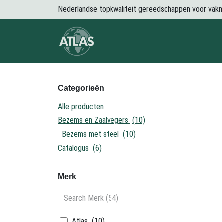
Overslaan naar inhoud
Nederlandse topkwaliteit gereedschappen voor vak
Over Atlas
Producten
Nieuws
Categorieën
Alle producten
Bezems en Zaalvegers
(10)
Bezems met steel
(10)
Catalogus
(6)
Merk
Atlas
(10)