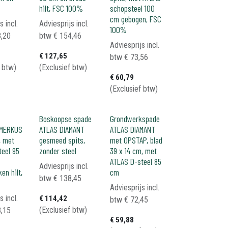
hilt, FSC 100%
schopsteel 100
cm gebogen, FSC
s incl.
Adviesprijs incl.
100%
,20
btw
€
154,46
Adviesprijs incl.
€
127,65
btw
€
73,56
f btw)
(Exclusief btw)
€
60,79
(Exclusief btw)
Boskoopse spade
Grondwerkspade
 MERKUS
ATLAS DIAMANT
ATLAS DIAMANT
, met
gesmeed spits,
met OPSTAP, blad
teel 95
zonder steel
39 x 14 cm, met
ATLAS D-steel 85
Adviesprijs incl.
en hilt,
cm
btw
€
138,45
Adviesprijs incl.
s incl.
€
114,42
btw
€
72,45
(Exclusief btw)
,15
€
59,88