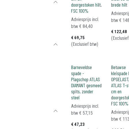
doorgestoken hilt,
brede hilt
FSC 100%
Adviesprij
Adviesprijs incl.
btw
€
148
btw
€
84,40
€
122,48
€
69,75
(Exclusie
(Exclusief btw)
Barneveldse
Betuwse
spade -
kleispade
Plagschop ATLAS
OPGELAST
DIAMANT gesmeed
ATLAS T-s
spits, zonder
cm en
steel
doorgestok
FSC 100%
Adviesprijs incl.
Adviesprij
btw
€
57,15
btw
€
113
€
47,23