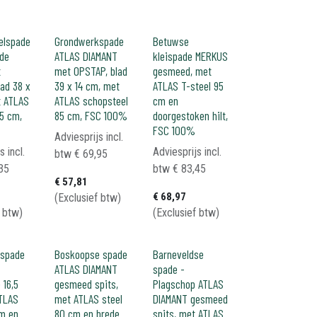
elspade
Grondwerkspade
Betuwse
de
ATLAS DIAMANT
kleispade MERKUS
t
met OPSTAP, blad
gesmeed, met
ad 38 x
39 x 14 cm, met
ATLAS T-steel 95
t ATLAS
ATLAS schopsteel
cm en
5 cm,
85 cm, FSC 100%
doorgestoken hilt,
FSC 100%
Adviesprijs incl.
s incl.
Adviesprijs incl.
btw
€
69,95
35
btw
€
83,45
€
57,81
€
68,97
(Exclusief btw)
f btw)
(Exclusief btw)
kspade
Boskoopse spade
Barneveldse
ATLAS DIAMANT
spade -
 16,5
gesmeed spits,
Plagschop ATLAS
TLAS
met ATLAS steel
DIAMANT gesmeed
cm en
80 cm en brede
spits, met ATLAS