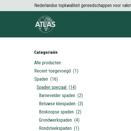
Overslaan naar inhoud
Nederlandse topkwaliteit gereedschappen voor vak
Over Atlas
Producten
Nieuws
Categorieën
Alle producten
Recent toegevoegd
(1)
Spaden
(16)
Spaden speciaal
(14)
Barnevelder spaden
(2)
Betuwse kleispaden
(3)
Boskoopse spaden
(2)
Grondwerkspaden
(4)
Rondsteekspaden
(1)