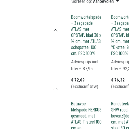
Sorteer op:
Aanbevolen
Boomwortelspade
Boomwort
– Zaagspade
– Zaagspa
ATLAS met
ATLAS me
OPSTAP, blad 38 x
OPSTAP, bl
14 cm, met ATLAS
14 cm, me
schopsteel 100
YD-steel 9
cm, FSC 100%
FSC 100%
Adviesprijs incl.
Adviesprij
btw
€
87,95
btw
€
92,
€
72,69
€
76,32
(Exclusief btw)
(Exclusie
Betuwse
Rondstee
kleispade MERKUS
SHW rood,
gesmeed, met
bovenzijde
ATLAS T-steel 100
cm, met A
cm en
steel 80 