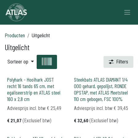
Overslaan naar inhoud
Producten
Uitgelicht
Uitgelicht
Sorteer op
Filters
Polyhark - Hooihark JOST
Steekbats ATLAS DIAMANT 1/4
recht 16 tands 65 cm, met
000 gehard, gepolijst, RONDE
egaliseerstrip en ATLAS steel
OPSTAP, met ATLAS Meetsteel
160 x 2,8 cm
110 cm gebogen, FSC 100%
Adviesprijs incl. btw
€
25,49
Adviesprijs incl. btw
€
39,45
(Exclusief btw)
(Exclusief btw)
€
21,07
€
32,60