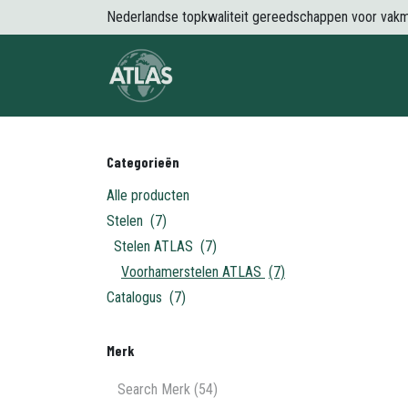
Overslaan naar inhoud
Nederlandse topkwaliteit gereedschappen voor vak
Over Atlas
Producten
Nieuws
Categorieën
Alle producten
Stelen
(7)
Stelen ATLAS
(7)
Voorhamerstelen ATLAS
(7)
Catalogus
(7)
Merk