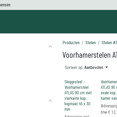
mensen
Contact
Producten
Stelen
Stelen A
Voorhamerstelen A
Sorteer op:
Aanbevolen
Sleggesteel -
Voorhamer
Voorhamersteel
ATLAS 90
ATLAS 90 cm met
ovale kop,
vierkante kop,
hamer van
kopmaat 45 x 30
Adviesprij
mm
btw
€
12,
Adviesprijs incl.