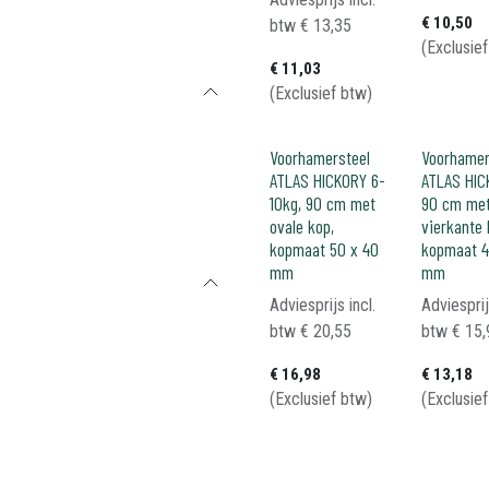
€
10,50
btw
€
13,35
(Exclusie
€
11,03
(Exclusief btw)
Voorhamersteel
Voorhamer
ATLAS HICKORY 6-
ATLAS HIC
10kg, 90 cm met
90 cm me
ovale kop,
vierkante 
kopmaat 50 x 40
kopmaat 4
mm
mm
Adviesprijs incl.
Adviesprij
btw
€
20,55
btw
€
15,
€
16,98
€
13,18
(Exclusief btw)
(Exclusie