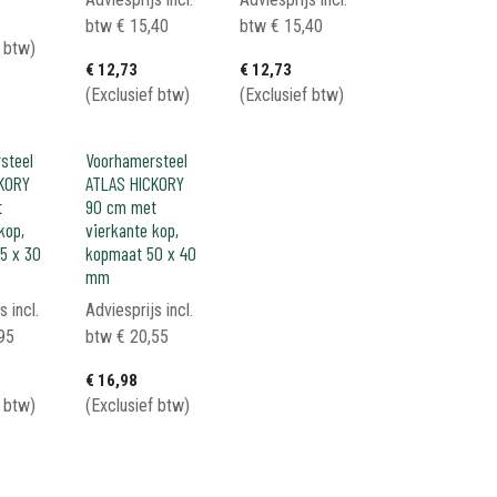
btw
€
15,40
btw
€
15,40
f btw)
€
12,73
€
12,73
(Exclusief btw)
(Exclusief btw)
steel
Voorhamersteel
KORY
ATLAS HICKORY
t
90 cm met
kop,
vierkante kop,
5 x 30
kopmaat 50 x 40
mm
s incl.
Adviesprijs incl.
95
btw
€
20,55
€
16,98
f btw)
(Exclusief btw)