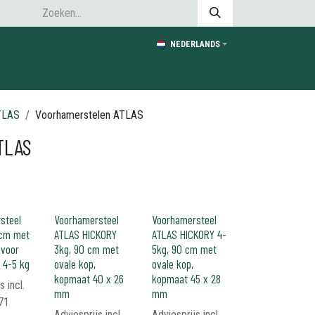
NEDERLANDS
TLAS
Voorhamerstelen ATLAS
TLAS
steel
Voorhamersteel
Voorhamersteel
 cm met
ATLAS HICKORY
ATLAS HICKORY 4-
 voor
3kg, 90 cm met
5kg, 90 cm met
 4-5 kg
ovale kop,
ovale kop,
kopmaat 40 x 26
kopmaat 45 x 28
s incl.
mm
mm
71
Adviesprijs incl.
Adviesprijs incl.