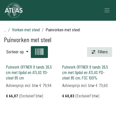
Overslaan naar inhoud
...
Vorken met steel
Puinvorken met steel
Puinvorken met steel
Sorteer op
Filters
Puinvork OFFNER 9 tands 26,5
Puinvork OFFNER 9 tands 26,5
cm met lipdul en ATLAS YD-
cm met lipdul en ATLAS PD-
steel 95 cm
steel 95 cm, FSC 100%
Adviesprijs incl. btw
€
79,94
Adviesprijs incl. btw
€
73,60
(Exclusief btw)
(Exclusief btw)
€
66,07
€
60,83