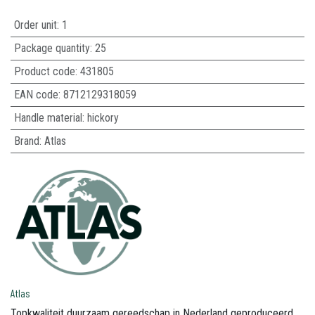
Order unit:
1
Package quantity:
25
Product code:
431805
EAN code:
8712129318059
Handle material
:
hickory
Brand
:
Atlas
Atlas
Topkwaliteit duurzaam gereedschap in Nederland geproduceerd