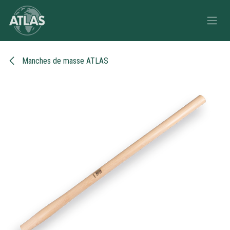
Se rendre au contenu
Manches de masse ATLAS