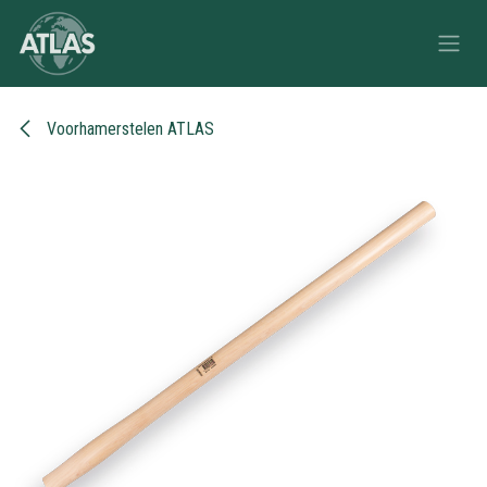
Overslaan naar inhoud
Voorhamerstelen ATLAS