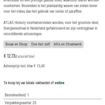
levensduur en een prettige gladde steel, waardoor blaren worden
voorkomen. Bovendien is het plantaardig waxen van stelen beter
voor het milieu dan het gebruik van vernis of paraffine.
ATLAS Hickory voorhamerstelen worden, voor het grootste deel,
Energieneutraal in Nederland gefabriceerd en zijn verkrijgbaar in
verschillende uitvoeringen.
Bouw en Sloop
Doe-het-zelf
Infra en Straatwerk
€
12,73
(Exclusief btw)
Adviesprijs incl. btw
€
15,40
Te koop bij uw lokale vakhandel of
online
Besteleenheid:
1
Verpakkingsaantal:
25