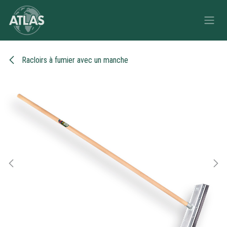
Se rendre au contenu
Racloirs à fumier avec un manche