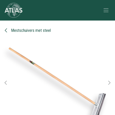
Overslaan naar inhoud
Mestschuivers met steel