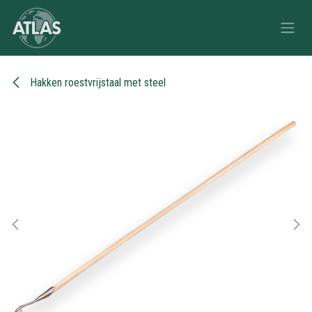
Overslaan naar inhoud
Hakken roestvrijstaal met steel