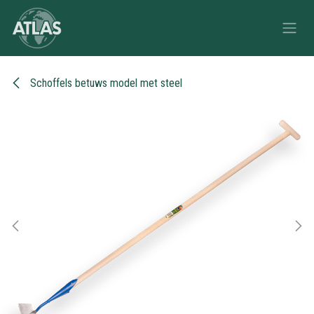
Overslaan naar inhoud
Schoffels betuws model met steel