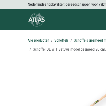
Overslaan naar inhoud
Nederlandse topkwaliteit gereedschappen voor vak
Over Atlas
Producten
Nieuws
Alle producten
Schoffels
Schoffels gesmeed m
Schoffel DE WIT Betuws model gesmeed 20 cm, 