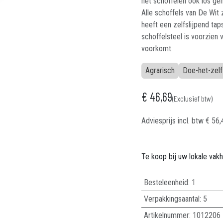
het schoffelen ook los g
Alle schoffels van De Wit 
heeft een zelfslijpend ta
schoffelsteel is voorzien
voorkomt.
Agrarisch
Doe-het-zelf
€
46,69
(Exclusief btw)
Adviesprijs incl. btw
€
56,
Te koop bij uw lokale vak
Besteleenheid:
1
Verpakkingsaantal:
5
Artikelnummer:
1012206