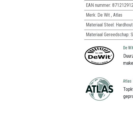
EAN nummer:
87121291
Merk
:
De Wit
,
Atlas
Materiaal Steel
:
Hardhout
Materiaal Gereedschap
:
S
De Wi
Duur
makel
Atlas
Topk
gepr