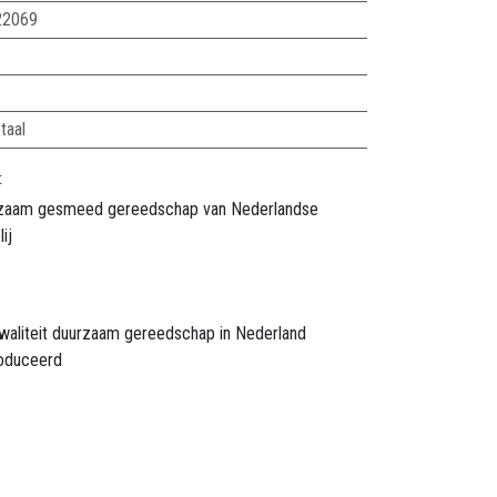
22069
taal
t
zaam gesmeed gereedschap van Nederlandse
ij
waliteit duurzaam gereedschap in Nederland
oduceerd