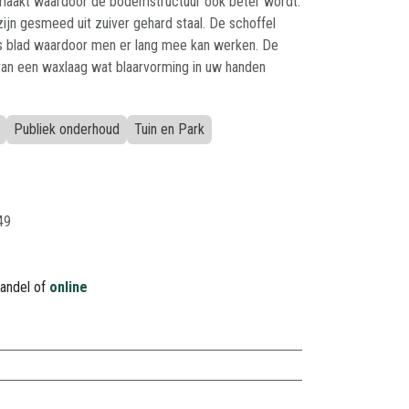
emaakt waardoor de bodemstructuur ook beter wordt.
zijn gesmeed uit zuiver gehard staal. De schoffel
ps blad waardoor men er lang mee kan werken. De
 van een waxlaag wat blaarvorming in uw handen
Publiek onderhoud
Tuin en Park
49
handel of
online