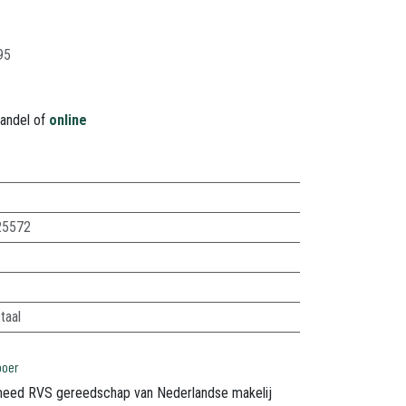
95
handel of
online
25572
taal
boer
eed RVS gereedschap van Nederlandse makelij