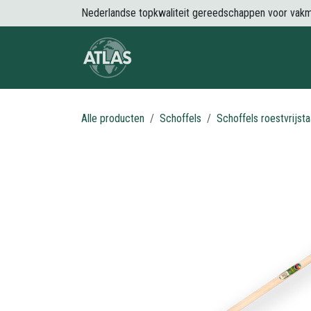
Overslaan naar inhoud
Nederlandse topkwaliteit gereedschappen voor vak
Over Atlas
Producten
Nieuws
Alle producten
Schoffels
Schoffels roestvrijsta