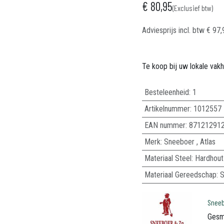
€
80,95
(Exclusief btw)
Adviesprijs incl. btw
€
97,
Te koop bij uw lokale vak
Besteleenheid:
1
Artikelnummer:
1012557
EAN nummer:
87121291
Merk
:
Sneeboer
,
Atlas
Materiaal Steel
:
Hardhout
Materiaal Gereedschap
:
S
Snee
Gesm