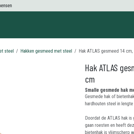
mensen
Contact
t steel
Hakken gesmeed met steel
Hak ATLAS gesmeed 14 cm, m
Hak ATLAS gesm
cm
Smalle gesmede hak me
Gesmede hak of bietenha
hardhouten steel in lengt
Doordat de ATLAS hak is 
gaan roesten en heeft de
bietenhak is vlijmscherp 