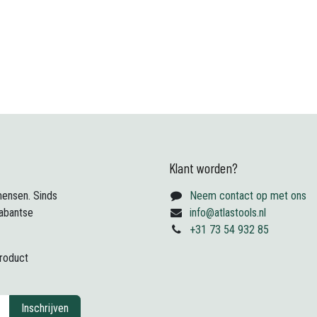
Klant worden?
ensen. Sinds
Neem contact op met ons
abantse
info@atlastools.nl
+31 73 54 932 85
product
Inschrijven