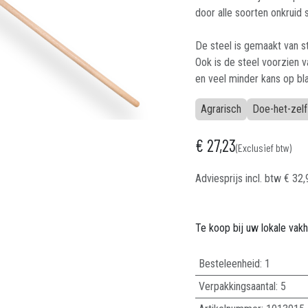
door alle soorten onkruid 
De steel is gemaakt van s
Ook is de steel voorzien 
en veel minder kans op bla
Agrarisch
Doe-het-zelf
€
27,23
(Exclusief btw)
Adviesprijs incl. btw
€
32,
Te koop bij uw lokale vak
Besteleenheid:
1
Verpakkingsaantal:
5