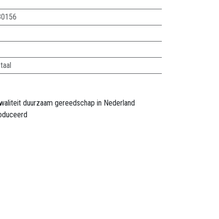
30156
taal
waliteit duurzaam gereedschap in Nederland
oduceerd