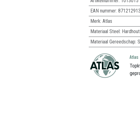
Artikelnummer:
1013015
EAN nummer:
87121291
Merk
:
Atlas
Materiaal Steel
:
Hardhout
Materiaal Gereedschap
:
S
Atlas
Topk
gepr