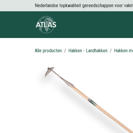
Overslaan naar inhoud
Nederlandse topkwaliteit gereedschappen voor vak
Over Atlas
Producten
Nieuws
Alle producten
Hakken - Landhakken
Hakken me