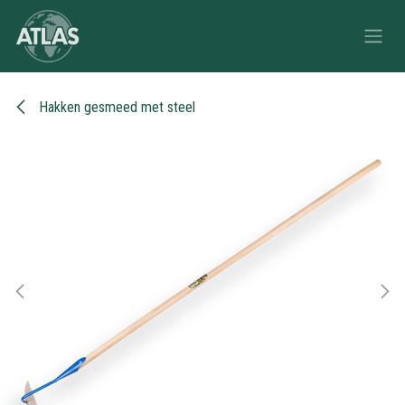
Overslaan naar inhoud
Hakken gesmeed met steel