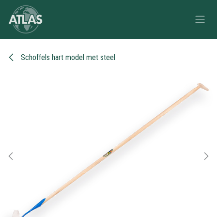
Overslaan naar inhoud
Schoffels hart model met steel