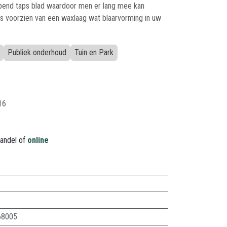
ijpend taps blad waardoor men er lang mee kan
is voorzien van een waxlaag wat blaarvorming in uw
Publiek onderhoud
Tuin en Park
16
handel of
online
68005