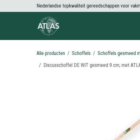
Overslaan naar inhoud
Nederlandse topkwaliteit gereedschappen voor vak
Over Atlas
Producten
Nieuws
Alle producten
Schoffels
Schoffels gesmeed m
Discusschoffel DE WIT gesmeed 9 cm, met ATLAS