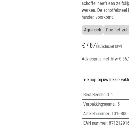
schoffel heeft een zelfsl
werken. De schoffelsteel 
handen voorkomt.
Agrarisch
Doe-het-zelf
€
46,41
(Exclusief btw)
Adviesprijs incl. btw
€
56,
Te koop bij uw lokale vak
Besteleenheid:
1
Verpakkingsaantal:
5
Artikelnummer:
1016800
EAN nummer:
87121291