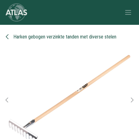
Overslaan naar inhoud
Harken gebogen verzinkte tanden met diverse stelen