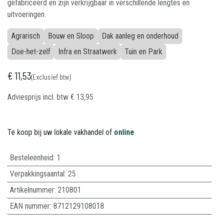
gefabriceerd en zijn verkrijgbaar in verschillende lengtes en
uitvoeringen.
Agrarisch
Bouw en Sloop
Dak aanleg en onderhoud
Doe-het-zelf
Infra en Straatwerk
Tuin en Park
€
11,53
(Exclusief btw)
Adviesprijs incl. btw
€
13,95
Te koop bij uw lokale vakhandel of
online
Besteleenheid:
1
Verpakkingsaantal:
25
Artikelnummer:
210801
EAN nummer:
8712129108018