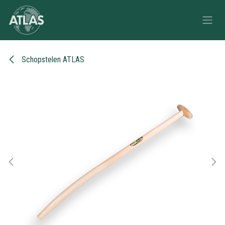
Overslaan naar inhoud
Schopstelen ATLAS