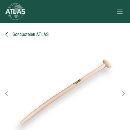
Overslaan naar inhoud
Schopstelen ATLAS