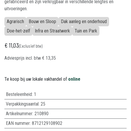
gefabriceerd en zijn verkrijgbaar in verschillende lengtes en
uitvoeringen.
Agrarisch
Bouw en Sloop
Dak aanleg en onderhoud
Doe-het-zelf
Infra en Straatwerk
Tuin en Park
€
11,03
(Exclusief btw)
Adviesprijs incl. btw
€
13,35
Te koop bij uw lokale vakhandel of
online
Besteleenheid:
1
Verpakkingsaantal:
25
Artikelnummer:
210890
EAN nummer:
8712129108902