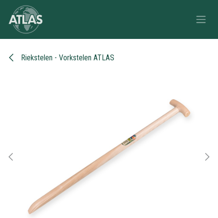
Overslaan naar inhoud
Riekstelen - Vorkstelen ATLAS