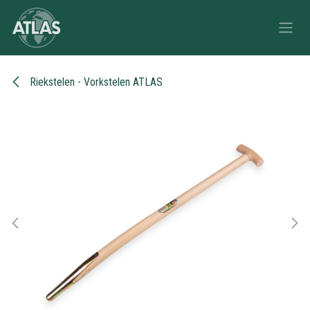
Overslaan naar inhoud
Riekstelen - Vorkstelen ATLAS