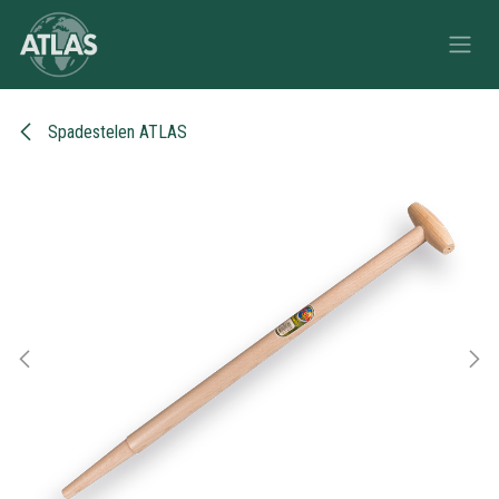
Overslaan naar inhoud
Spadestelen ATLAS