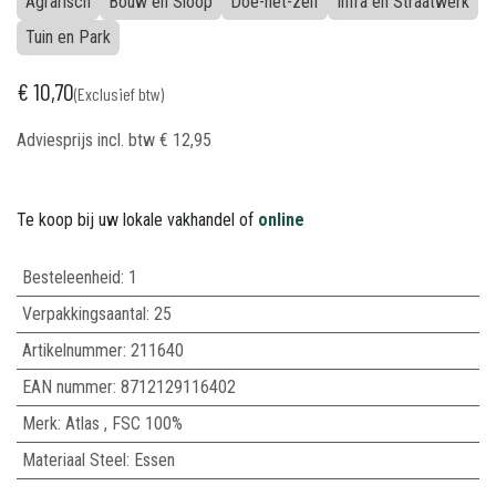
Agrarisch
Bouw en Sloop
Doe-het-zelf
Infra en Straatwerk
Tuin en Park
€
10,70
(Exclusief btw)
Adviesprijs incl. btw
€
12,95
Te koop bij uw lokale vakhandel of
online
Besteleenheid:
1
Verpakkingsaantal:
25
Artikelnummer:
211640
EAN nummer:
8712129116402
Merk
:
Atlas
,
FSC 100%
Materiaal Steel
:
Essen