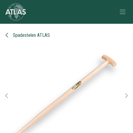
Overslaan naar inhoud
Spadestelen ATLAS