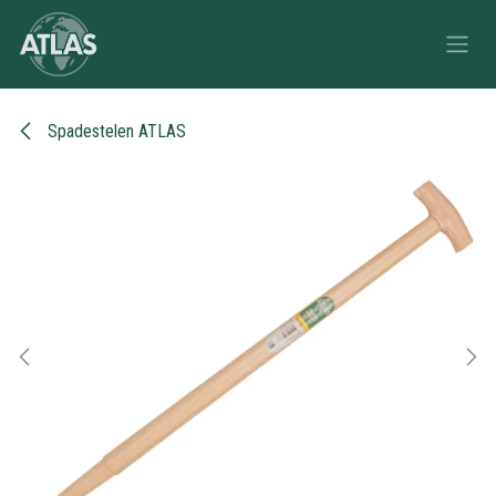
Overslaan naar inhoud
Spadestelen ATLAS