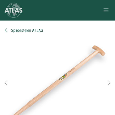
Overslaan naar inhoud
Spadestelen ATLAS