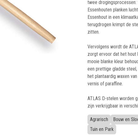
twee drogingsprocessen: 
Essenhouten planken luch
Essenhout in een klimaat
terugdrogen krimpt de stee
zitten.
Vervolgens wordt de ATLA
zorgt ervoor dat het hout
mooie blanke kleur behoud
een prettige gladde steel
het plantaardig waxen van 
vernis of paraffine.
ATLAS D-stelen worden ge
zijn verkrijgbaar in versch
Agrarisch
Bouw en Slo
Tuin en Park