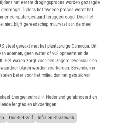
tijdens het eerste drogingsproces worden gezaagde
t gedroogd. Tijdens het tweede proces wordt het
kamer computergestuurd teruggedroogd. Door het
l niet, blijft gereedschap muurvast aan de steel
S steel gewaxt met het plantaardige Carnauba. Dit
 kan ademen, geen water of vuil opneemt en de
t. Het waxen zorgt voor een langere levensduur en
, waardoor blaren worden voorkomen. Bovendien is
stelen beter voor het milieu dan het gebruik van
heel Energieneutraal in Nederland gefabriceerd en
illende lengtes en uitvoeringen.
op
Doe-het-zelf
Infra en Straatwerk