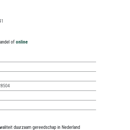
41
handel of
online
28504
waliteit duurzaam gereedschap in Nederland