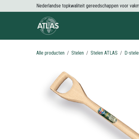
Overslaan naar inhoud
Nederlandse topkwaliteit gereedschappen voor vak
Over Atlas
Producten
Nieuws
Alle producten
Stelen
Stelen ATLAS
D-stel