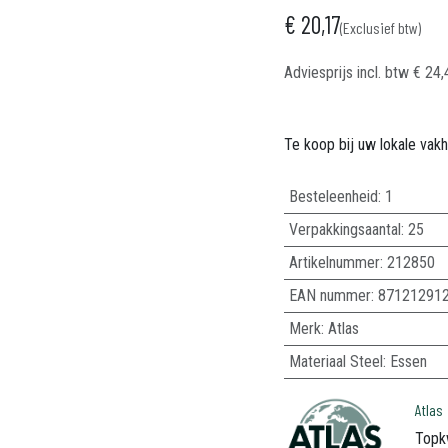
€
20,17
(Exclusief btw)
Adviesprijs incl. btw
€
24,
Te koop bij uw lokale vak
Besteleenheid:
1
Verpakkingsaantal:
25
Artikelnummer:
212850
EAN nummer:
87121291
Merk
:
Atlas
Materiaal Steel
:
Essen
Atlas
Topk