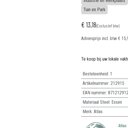
Industrie en Werkplaats
Tuin en Park
€
13,18
(Exclusief btw)
Adviesprijs incl. btw
€
15,
Te koop bij uw lokale vak
Besteleenheid:
1
Artikelnummer:
212915
EAN nummer:
87121291
Materiaal Steel
:
Essen
Merk
:
Atlas
Atlas