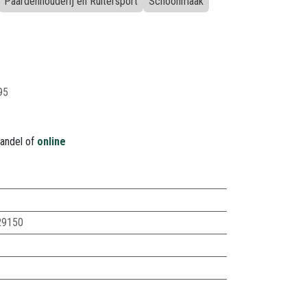
Paardenhouderij en Ruitersport
Schoonmaak
95
handel of
online
29150