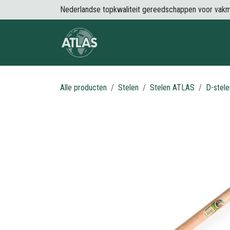
Overslaan naar inhoud
Nederlandse topkwaliteit gereedschappen voor vak
Over Atlas
Producten
Nieuws
Alle producten
Stelen
Stelen ATLAS
D-stel