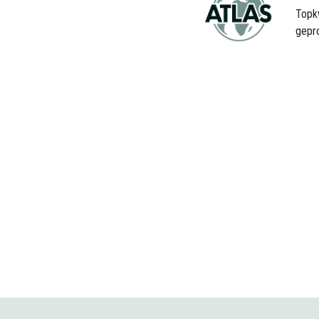
Topk
gepr