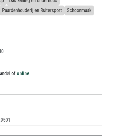
op
Dak aanleg en onderhoud
Paardenhouderij en Ruitersport
Schoonmaak
40
handel of
online
29501