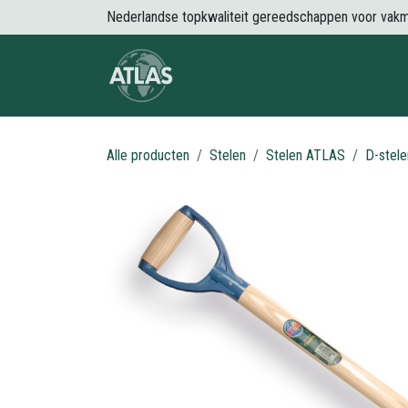
Overslaan naar inhoud
Nederlandse topkwaliteit gereedschappen voor vak
Over Atlas
Producten
Nieuws
Alle producten
Stelen
Stelen ATLAS
D-stel