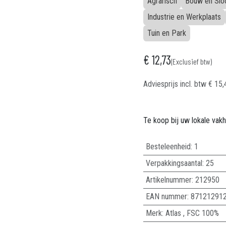
Agrarisch
Bouw en Slo
Industrie en Werkplaats
Tuin en Park
€
12,73
(Exclusief btw)
Adviesprijs incl. btw
€
15,
Te koop bij uw lokale vak
Besteleenheid:
1
Verpakkingsaantal:
25
Artikelnummer:
212950
EAN nummer:
87121291
Merk
:
Atlas
,
FSC 100%