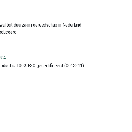
waliteit duurzaam gereedschap in Nederland
oduceerd
100%
product is 100% FSC gecertificeerd (C013311)