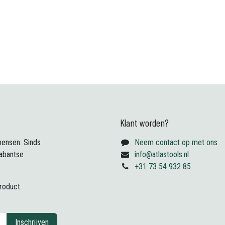
Klant worden?
ensen. Sinds
Neem contact op met ons
abantse
info@atlastools.nl
+31 73 54 932 85
product
Inschrijven