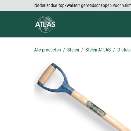
Overslaan naar inhoud
Nederlandse topkwaliteit gereedschappen voor vak
Over Atlas
Producten
Nieuws
Alle producten
Stelen
Stelen ATLAS
D-stel