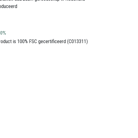
oduceerd
100%
product is 100% FSC gecertificeerd (C013311)