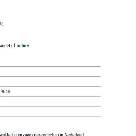
95
handel of
online
29648
waliteit duurzaam gereedschap in Nederland