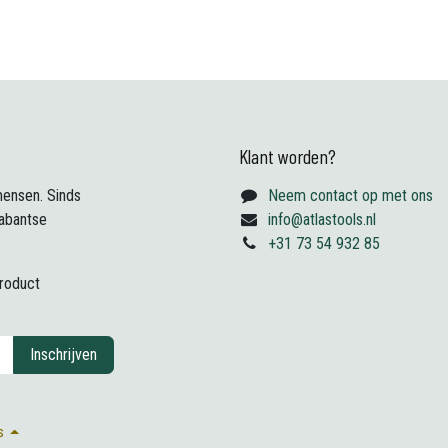
Klant worden?
ensen. Sinds
Neem contact op met ons
abantse
info@atlastools.nl
+31 73 54 932 85
product
Inschrijven
s