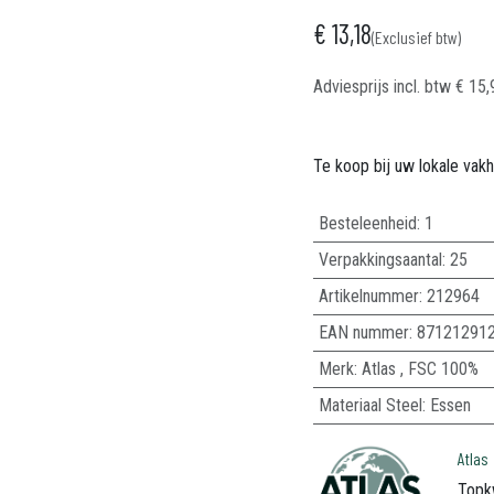
€
13,18
(Exclusief btw)
Adviesprijs incl. btw
€
15,
Te koop bij uw lokale vak
Besteleenheid:
1
Verpakkingsaantal:
25
Artikelnummer:
212964
EAN nummer:
87121291
Merk
:
Atlas
,
FSC 100%
Materiaal Steel
:
Essen
Atlas
Topk