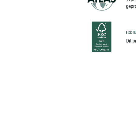
gepr
FSC 
Dit 