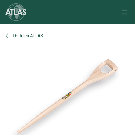
Overslaan naar inhoud
D-stelen ATLAS